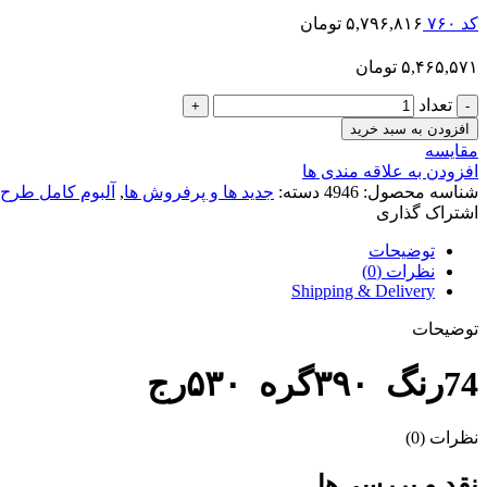
کد ۷۶۰
۵,۷۹۶,۸۱۶
تومان
۵,۴۶۵,۵۷۱
تومان
تعداد
افزودن به سبد خرید
مقایسه
افزودن به علاقه مندی ها
شناسه محصول:
4946
دسته:
جدید ها و پرفروش ها
,
آلبوم کامل طرح 
اشتراک گذاری
توضیحات
نظرات (0)
Shipping & Delivery
توضیحات
74رنگ ۳۹۰گره ۵۳۰رج
نظرات (0)
نقد و بررسی‌ها