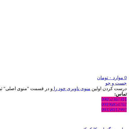
0
موارد
۰
تومان
جست و جو
درست کردن اولین
منوی ناوبری خود را
و در قسمت "منوی اصلی" ثبت
تماس:
09052367311
09196854767
09358112997