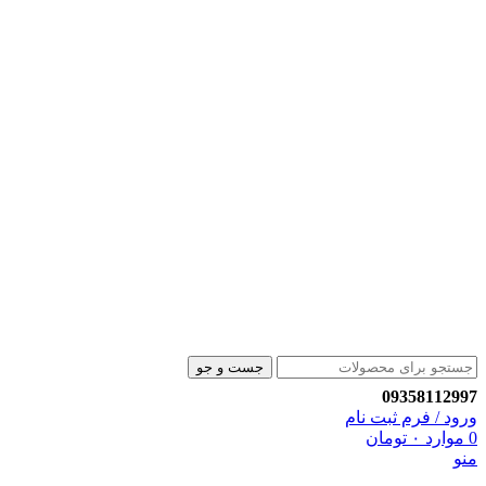
جست و جو
09358112997
ورود / فرم ثبت نام
0
موارد
۰
تومان
منو