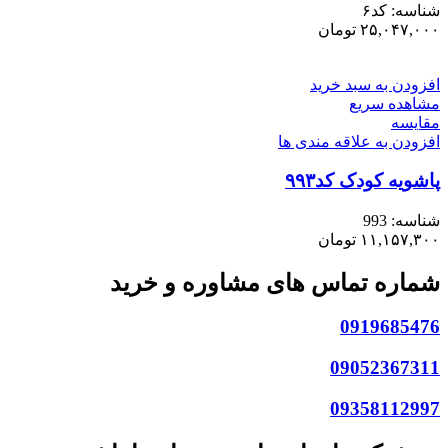
شناسه:
کد۶
۲۵,۰۴۷,۰۰۰
تومان
افزودن به سبد خرید
مشاهده سریع
مقایسه
افزودن به علاقه مندی ها
پاشویه کودک کد۹۹۳
شناسه:
993
۱۱,۱۵۷,۳۰۰
تومان
شماره تماس های مشاوره و خرید
0919685476
09052367311
09358112997