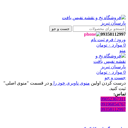
فروشگاه نفیس بافت پارسیان تبریز خوش آمدید🌼
فروشگاه نفیس بافت پارسیان تبریز خوش آمدید🌼
جست و جو
09358112997
ورود / فرم ثبت نام
0
موارد
۰
تومان
منو
0
موارد
۰
تومان
جست و جو
درست کردن اولین
منوی ناوبری خود را
و در قسمت "منوی اصلی"
ثبت کنید.
تماس:
09052367311
09196854767
09358112997