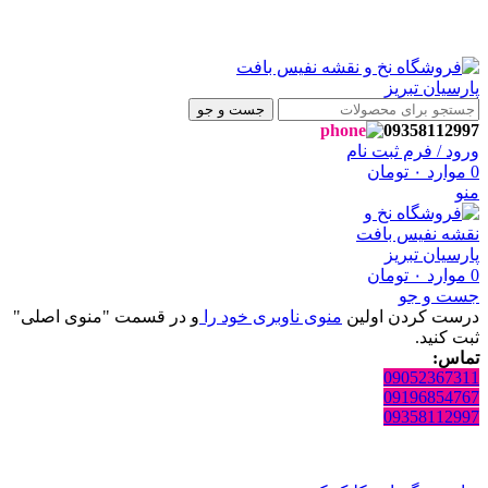
وشگاه نفیس بافت پارسیان تبریز خوش آمدید🌼
وشگاه نفیس بافت پارسیان تبریز خوش آمدید🌼
جست و جو
09358112997
ورود / فرم ثبت نام
0
موارد
۰
تومان
منو
0
موارد
۰
تومان
جست و جو
درست کردن اولین
منوی ناوبری خود را
و در قسمت "منوی اصلی"
ثبت کنید.
تماس:
09052367311
09196854767
09358112997