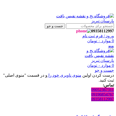
، به فروشگاه نفیس بافت پارسیان تبریز خوش آمدید🌼
، به فروشگاه نفیس بافت پارسیان تبریز خوش آمدید🌼
جست و جو
09358112997
ورود / فرم ثبت نام
0
موارد
۰
تومان
منو
0
موارد
۰
تومان
جست و جو
درست کردن اولین
منوی ناوبری خود را
و در قسمت "منوی اصلی"
ثبت کنید.
تماس:
09052367311
09196854767
09358112997