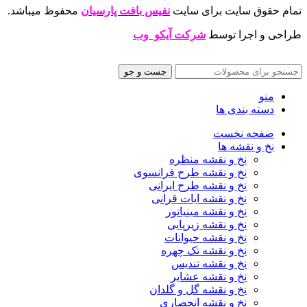
تمام حقوق سایت برای سایت
نفیس بافت پارسیان
محفوظ میباشد.
طراحی و اجرا توسط
شرکت آیکو وب
جست و جو
منو
دسته بندی ها
صفحه نخست
نخ و نقشه ها
نخ و نقشه منظره
نخ و نقشه طرح فرانسوی
نخ و نقشه طرح ایرانی
نخ و نقشه ایات قرانی
نخ و نقشه مینیاتور
نخ و نقشه زیرپایی
نخ و نقشه حیوانات
نخ و نقشه تک چهره
نخ و نقشه تندیس
نخ و نقشه عشایر
نخ و نقشه گل و گلدان
نخ و نقشه انحصاری