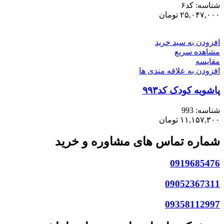
شناسه:
کد۶
۲۵,۰۴۷,۰۰۰
تومان
افزودن به سبد خرید
مشاهده سریع
مقایسه
افزودن به علاقه مندی ها
پاشویه کودک کد۹۹۳
شناسه:
993
۱۱,۱۵۷,۳۰۰
تومان
شماره تماس های مشاوره و خرید
0919685476
09052367311
09358112997