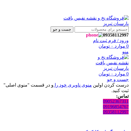
به فروشگاه نفیس بافت پارسیان تبریز خوش آمدید🌼
به فروشگاه نفیس بافت پارسیان تبریز خوش آمدید🌼
جست و جو
09358112997
ورود / فرم ثبت نام
0
موارد
۰
تومان
منو
0
موارد
۰
تومان
جست و جو
درست کردن اولین
منوی ناوبری خود را
و در قسمت "منوی اصلی"
ثبت کنید.
تماس:
09052367311
09196854767
09358112997