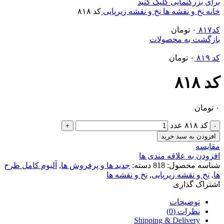
برای بزرگنمایی کلیک کنید
خانه
نخ و نقشه ها
نخ و نقشه زیرپایی
کد ۸۱۸
کد۸۱۷
۰
تومان
بازگشت به محصولات
کد ۸۱۹
۰
تومان
کد ۸۱۸
۰
تومان
کد ۸۱۸ عدد
افزودن به سبد خرید
مقایسه
افزودن به علاقه مندی ها
شناسه محصول:
818
دسته:
جدید ها و پرفروش ها
,
آلبوم کامل طرح
ها
,
نخ و نقشه زیرپایی
,
نخ و نقشه ها
اشتراک گذاری
توضیحات
نظرات (0)
Shipping & Delivery