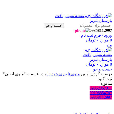
به فروشگاه نفیس بافت پارسیان تبریز خوش آمدید🌼
به فروشگاه نفیس بافت پارسیان تبریز خوش آمدید🌼
جست و جو
09358112997
ورود / فرم ثبت نام
0
موارد
۰
تومان
منو
0
موارد
۰
تومان
جست و جو
درست کردن اولین
منوی ناوبری خود را
و در قسمت "منوی اصلی"
ثبت کنید.
تماس:
09052367311
09196854767
09358112997