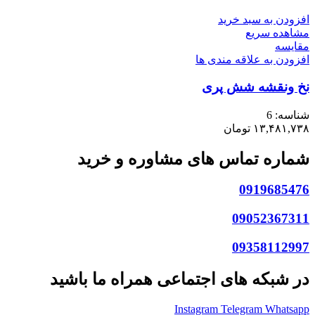
افزودن به سبد خرید
مشاهده سریع
مقایسه
افزودن به علاقه مندی ها
نخ ونقشه شش پری
شناسه:
6
۱۳,۴۸۱,۷۳۸
تومان
شماره تماس های مشاوره و خرید
0919685476
09052367311
09358112997
در شبکه های اجتماعی همراه ما باشید
Instagram
Telegram
Whatsapp