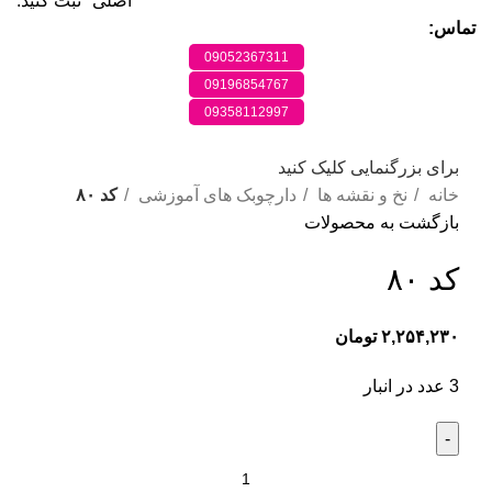
اصلی" ثبت کنید.
تماس:
09052367311
09196854767
09358112997
برای بزرگنمایی کلیک کنید
خانه
نخ و نقشه ها
دارچوبک های آموزشی
کد ۸۰
بازگشت به محصولات
کد ۸۰
۲,۲۵۴,۲۳۰
تومان
3 عدد در انبار