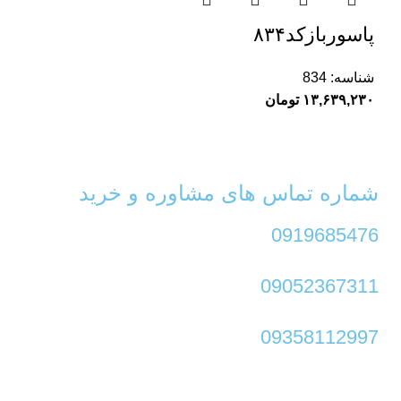
پاسوربازکد۸۳۴
شناسه:
834
۱۳,۶۳۹,۲۳۰
تومان
شماره تماس های مشاوره و خرید
0919685476
09052367311
09358112997