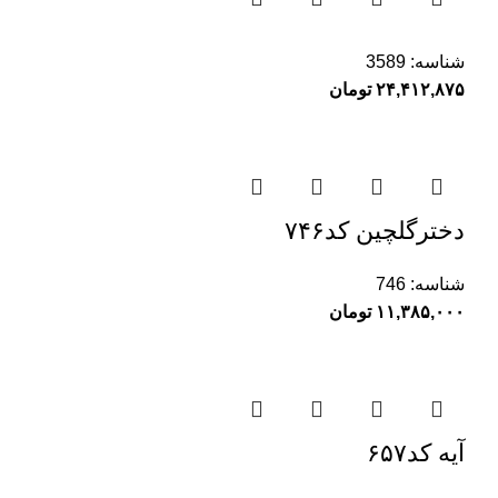
شناسه:
3589
۲۴,۴۱۲,۸۷۵
تومان
دخترگلچین کد۷۴۶
شناسه:
746
۱۱,۳۸۵,۰۰۰
تومان
آیه کد۶۵۷