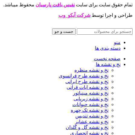
تمام حقوق سایت برای سایت
نفیس بافت پارسیان
محفوظ میباشد.
طراحی و اجرا توسط
شرکت آیکو وب
جست و جو
منو
دسته بندی ها
صفحه نخست
نخ و نقشه ها
نخ و نقشه منظره
نخ و نقشه طرح فرانسوی
نخ و نقشه طرح ایرانی
نخ و نقشه ایات قرانی
نخ و نقشه مینیاتور
نخ و نقشه زیرپایی
نخ و نقشه حیوانات
نخ و نقشه تک چهره
نخ و نقشه تندیس
نخ و نقشه عشایر
نخ و نقشه گل و گلدان
نخ و نقشه انحصاری