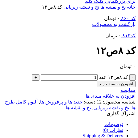
برای بزرگنمایی کلیک کنید
خانه
نخ و نقشه ها
نخ و نقشه زیرپایی
کد ۸ص۱۲
کد ۸۶۰
۰
تومان
بازگشت به محصولات
کد۸۱۳
۰
تومان
کد ۸ص۱۲
۰
تومان
کد ۸ص۱۲ عدد
افزودن به سبد خرید
مقایسه
افزودن به علاقه مندی ها
شناسه محصول:
12
دسته:
جدید ها و پرفروش ها
,
آلبوم کامل طرح
ها
,
نخ و نقشه زیرپایی
,
نخ و نقشه ها
اشتراک گذاری
توضیحات
نظرات (0)
Shipping & Delivery