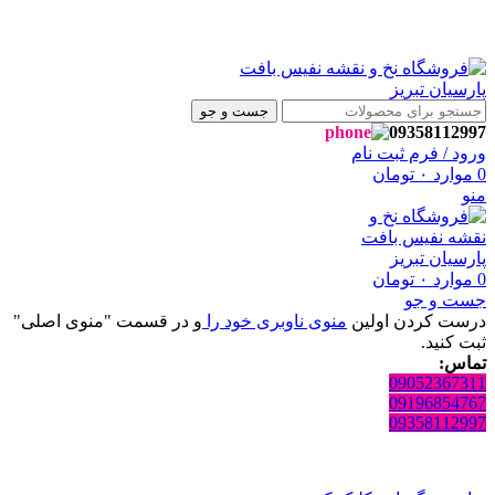
شگاه نفیس بافت پارسیان تبریز خوش آمدید🌼
شگاه نفیس بافت پارسیان تبریز خوش آمدید🌼
جست و جو
09358112997
ورود / فرم ثبت نام
0
موارد
۰
تومان
منو
0
موارد
۰
تومان
جست و جو
درست کردن اولین
منوی ناوبری خود را
و در قسمت "منوی اصلی"
ثبت کنید.
تماس:
09052367311
09196854767
09358112997