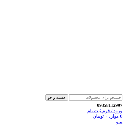
جست و جو
09358112997
ورود / فرم ثبت نام
0
موارد
۰
تومان
منو