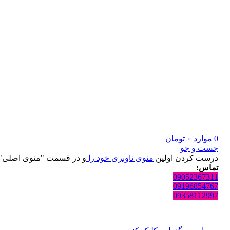
0
موارد
۰
تومان
جست و جو
درست کردن اولین
منوی ناوبری خود را
و در قسمت "منوی اصلی" ث
تماس:
09052367311
09196854767
09358112997