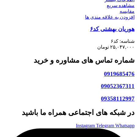
مشاهده سریع
مقایسه
افزودن به علاقه مندی ها
هوریان بهشتی کد۶
شناسه:
کد۶
۲۵,۰۴۷,۰۰۰
تومان
شماره تماس های مشاوره و خرید
0919685476
09052367311
09358112997
در شبکه های اجتماعی همراه ما باشید
Instagram
Telegram
Whatsapp