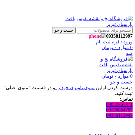
روشگاه نفیس بافت پارسیان تبریز خوش آمدید🌼
روشگاه نفیس بافت پارسیان تبریز خوش آمدید🌼
جست و جو
09358112997
ورود / فرم ثبت نام
0
موارد
۰
تومان
منو
0
موارد
۰
تومان
جست و جو
درست کردن اولین
منوی ناوبری خود را
و در قسمت "منوی اصلی"
ثبت کنید.
تماس:
09052367311
09196854767
09358112997