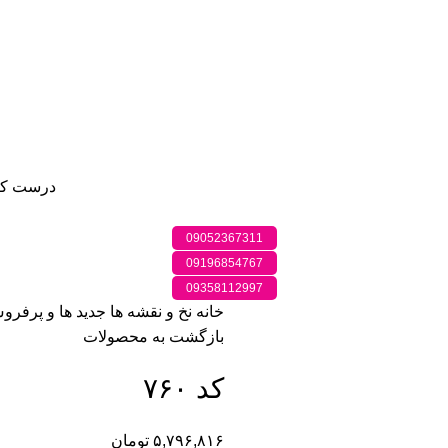
درست کر
09052367311
09196854767
09358112997
خانه
نخ و نقشه ها
جدید ها و پرفرو
بازگشت به محصولات
کد ۷۶۰
۵,۷۹۶,۸۱۶
تومان