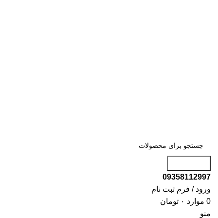
جست و جو
09358112997
ورود / فرم ثبت نام
0
موارد
۰
تومان
منو