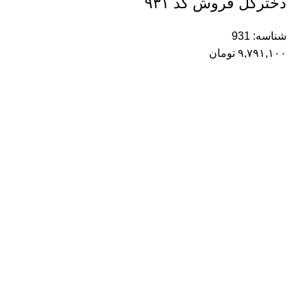
دخترگل فروش کد ۹۳۱
شناسه:
931
۹,۷۹۱,۱۰۰
تومان