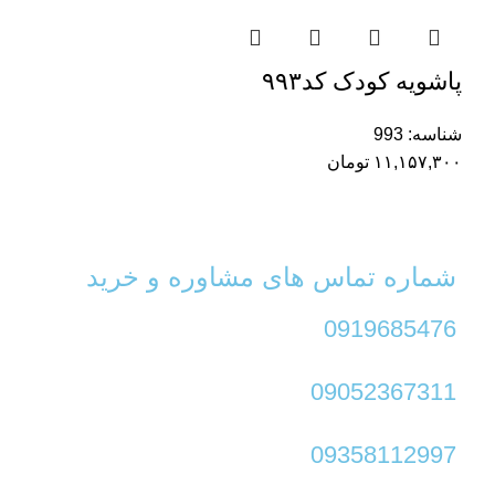
پاشویه کودک کد۹۹۳
شناسه:
993
۱۱,۱۵۷,۳۰۰
تومان
شماره تماس های مشاوره و خرید
0919685476
09052367311
09358112997