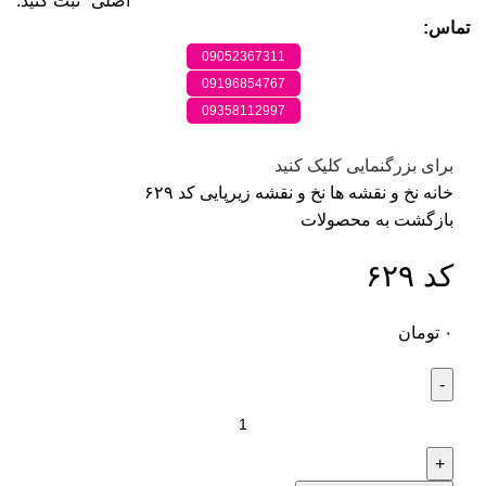
اصلی" ثبت کنید.
تماس:
09052367311
09196854767
09358112997
برای بزرگنمایی کلیک کنید
خانه
نخ و نقشه ها
نخ و نقشه زیرپایی
کد ۶۲۹
بازگشت به محصولات
کد ۶۲۹
۰
تومان