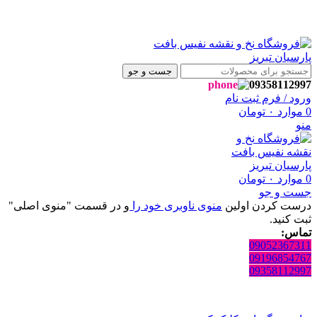
فروشگاه نفیس بافت پارسیان تبریز خوش آمدید🌼
فروشگاه نفیس بافت پارسیان تبریز خوش آمدید🌼
جست و جو
09358112997
ورود / فرم ثبت نام
0
موارد
۰
تومان
منو
0
موارد
۰
تومان
جست و جو
درست کردن اولین
منوی ناوبری خود را
و در قسمت "منوی اصلی"
ثبت کنید.
تماس:
09052367311
09196854767
09358112997