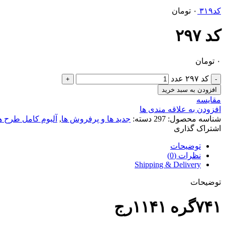
کد۳۱۹
۰
تومان
کد ۲۹۷
۰
تومان
کد ۲۹۷ عدد
افزودن به سبد خرید
مقایسه
افزودن به علاقه مندی ها
شناسه محصول:
297
دسته:
جدید ها و پرفروش ها
,
آلبوم کامل طرح ه
اشتراک گذاری
توضیحات
نظرات (0)
Shipping & Delivery
توضیحات
۷۴۱گره ۱۱۴۱رج