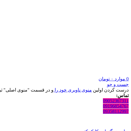
0
موارد
۰
تومان
جست و جو
درست کردن اولین
منوی ناوبری خود را
و در قسمت "منوی اصلی" ثبت
تماس:
09052367311
09196854767
09358112997