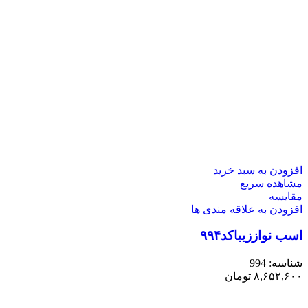
افزودن به سبد خرید
مشاهده سریع
مقایسه
افزودن به علاقه مندی ها
اسب نواززیباکد۹۹۴
شناسه:
994
۸,۶۵۲,۶۰۰
تومان