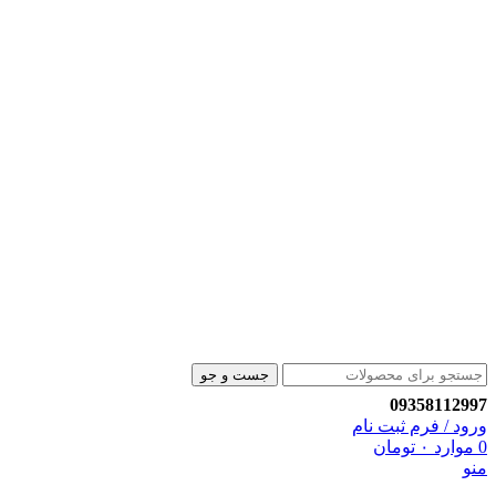
جست و جو
09358112997
ورود / فرم ثبت نام
0
موارد
۰
تومان
منو