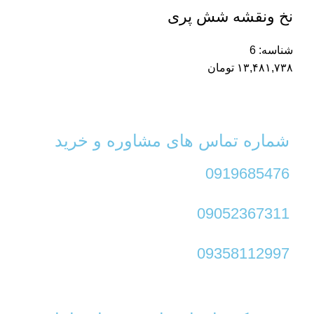
نخ ونقشه شش پری
شناسه:
6
۱۳,۴۸۱,۷۳۸
تومان
شماره تماس های مشاوره و خرید
0919685476
09052367311
09358112997