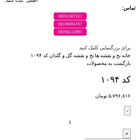
اصلی" ثبت کنید.
تماس:
09052367311
09196854767
09358112997
برای بزرگنمایی کلیک کنید
خانه
نخ و نقشه ها
نخ و نقشه گل و گلدان
کد ۱۰۹۴
بازگشت به محصولات
کد ۱۰۹۴
۵,۷۹۶,۸۱۶
تومان