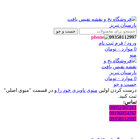
فروشگاه نفیس بافت پارسیان تبریز خوش آمدید🌼
فروشگاه نفیس بافت پارسیان تبریز خوش آمدید🌼
جست و جو
09358112997
ورود / فرم ثبت نام
0
موارد
۰
تومان
منو
0
موارد
۰
تومان
جست و جو
درست کردن اولین
منوی ناوبری خود را
و در قسمت "منوی اصلی"
ثبت کنید.
تماس:
09052367311
09196854767
09358112997