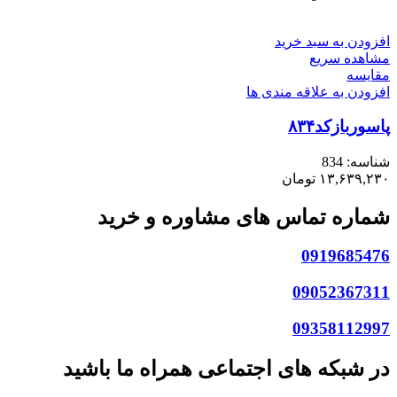
افزودن به سبد خرید
مشاهده سریع
مقایسه
افزودن به علاقه مندی ها
پاسوربازکد۸۳۴
شناسه:
834
۱۳,۶۳۹,۲۳۰
تومان
شماره تماس های مشاوره و خرید
0919685476
09052367311
09358112997
در شبکه های اجتماعی همراه ما باشید