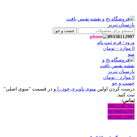
 به فروشگاه نفیس بافت پارسیان تبریز خوش آمدید🌼
 به فروشگاه نفیس بافت پارسیان تبریز خوش آمدید🌼
جست و جو
09358112997
ورود / فرم ثبت نام
0
موارد
۰
تومان
منو
0
موارد
۰
تومان
جست و جو
درست کردن اولین
منوی ناوبری خود را
و در قسمت "منوی اصلی"
ثبت کنید.
تماس:
09052367311
09196854767
09358112997