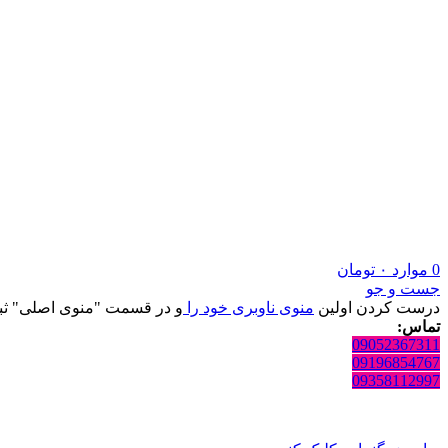
0
موارد
۰
تومان
جست و جو
درست کردن اولین
منوی ناوبری خود را
و در قسمت "منوی اصلی" ثبت
تماس:
09052367311
09196854767
09358112997