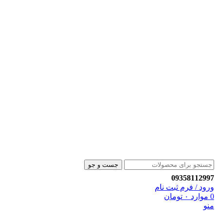
جست و جو
09358112997
ورود / فرم ثبت نام
0
موارد
۰
تومان
منو