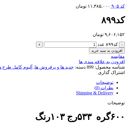
کد ۹۰۵
۱۱,۳۸۵,۰۰۰
تومان
کد۸۹۹
۹,۶۰۶,۱۵۲
تومان
کد۸۹۹ عدد
افزودن به سبد خرید
مقایسه
افزودن به علاقه مندی ها
شناسه محصول:
899
دسته:
جدید ها و پرفروش ها
,
آلبوم کامل طرح ه
اشتراک گذاری
توضیحات
نظرات (0)
Shipping & Delivery
توضیحات
۶۰۰گره ۵۳۳رج ۱۰۳رنگ