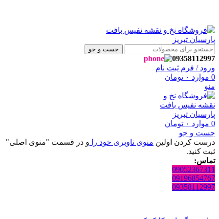
روشگاه نفیس بافت پارسیان تبریز خوش آمدید🌼
روشگاه نفیس بافت پارسیان تبریز خوش آمدید🌼
جست و جو
09358112997
ورود / فرم ثبت نام
0
موارد
۰
تومان
منو
0
موارد
۰
تومان
جست و جو
درست کردن اولین
منوی ناوبری خود را
و در قسمت "منوی اصلی"
ثبت کنید.
تماس:
09052367311
09196854767
09358112997