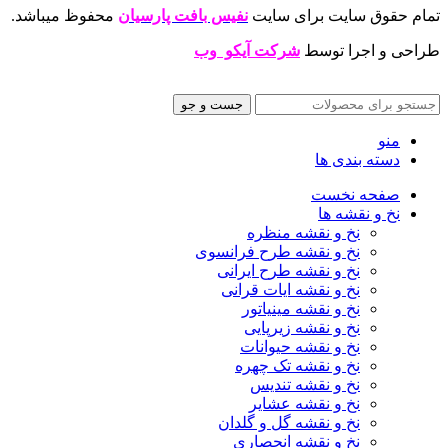
تمام حقوق سایت برای سایت
نفیس بافت پارسیان
محفوظ میباشد.
طراحی و اجرا توسط
شرکت آیکو وب
جست و جو
منو
دسته بندی ها
صفحه نخست
نخ و نقشه ها
نخ و نقشه منظره
نخ و نقشه طرح فرانسوی
نخ و نقشه طرح ایرانی
نخ و نقشه ایات قرانی
نخ و نقشه مینیاتور
نخ و نقشه زیرپایی
نخ و نقشه حیوانات
نخ و نقشه تک چهره
نخ و نقشه تندیس
نخ و نقشه عشایر
نخ و نقشه گل و گلدان
نخ و نقشه انحصاری