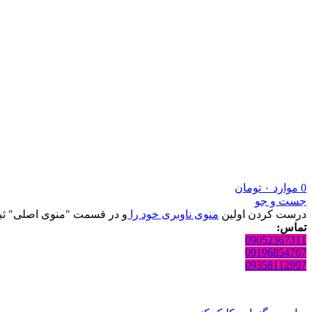
0
موارد
۰
تومان
جست و جو
درست کردن اولین
منوی ناوبری خود را
و در قسمت "منوی اصلی" ثبت
تماس:
09052367311
09196854767
09358112997