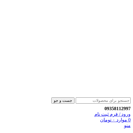
جست و جو
09358112997
ورود / فرم ثبت نام
0
موارد
۰
تومان
منو