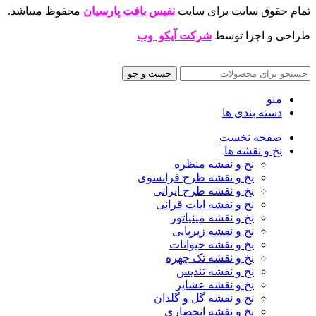
تمام حقوق سایت برای سایت
نفیس بافت پارسیان
محفوظ میباشد.
طراحی و اجرا توسط
شرکت آیکو وب
جست و جو
منو
دسته بندی ها
صفحه نخست
نخ و نقشه ها
نخ و نقشه منظره
نخ و نقشه طرح فرانسوی
نخ و نقشه طرح ایرانی
نخ و نقشه ایات قرانی
نخ و نقشه مینیاتور
نخ و نقشه زیرپایی
نخ و نقشه حیوانات
نخ و نقشه تک چهره
نخ و نقشه تندیس
نخ و نقشه عشایر
نخ و نقشه گل و گلدان
نخ و نقشه انحصاری