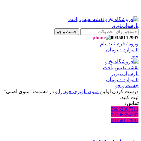
روشگاه نفیس بافت پارسیان تبریز خوش آمدید🌼
روشگاه نفیس بافت پارسیان تبریز خوش آمدید🌼
جست و جو
09358112997
ورود / فرم ثبت نام
0
موارد
۰
تومان
منو
0
موارد
۰
تومان
جست و جو
درست کردن اولین
منوی ناوبری خود را
و در قسمت "منوی اصلی"
ثبت کنید.
تماس:
09052367311
09196854767
09358112997