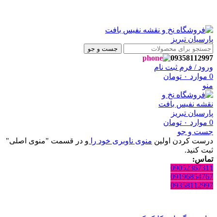
شگاه نفیس بافت پارسیان تبریز خوش آمدید🌼
شگاه نفیس بافت پارسیان تبریز خوش آمدید🌼
جست و جو
09358112997
ورود / فرم ثبت نام
0
موارد
۰
تومان
منو
0
موارد
۰
تومان
جست و جو
درست کردن اولین
منوی ناوبری خود را
و در قسمت "منوی اصلی"
ثبت کنید.
تماس:
09052367311
09196854767
09358112997