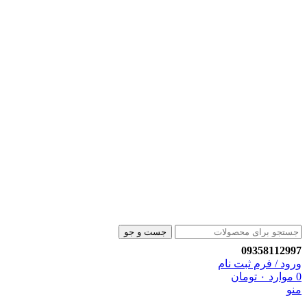
جست و جو
09358112997
ورود / فرم ثبت نام
0
موارد
۰
تومان
منو