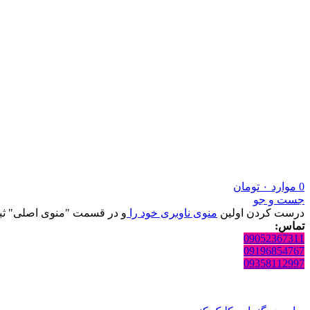
0
موارد
۰
تومان
جست و جو
درست کردن اولین
منوی ناوبری خود را
و در قسمت "منوی اصلی" ثبت
تماس:
09052367311
09196854767
09358112997