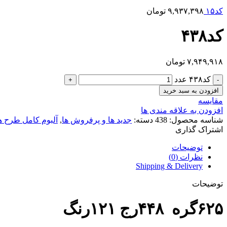
کد۱۵
۹,۹۳۷,۳۹۸
تومان
کد۴۳۸
۷,۹۴۹,۹۱۸
تومان
کد۴۳۸ عدد
افزودن به سبد خرید
مقایسه
افزودن به علاقه مندی ها
شناسه محصول:
438
دسته:
جدید ها و پرفروش ها
,
آلبوم کامل طرح ه
اشتراک گذاری
توضیحات
نظرات (0)
Shipping & Delivery
توضیحات
۶۲۵گره ۴۴۸رج ۱۲۱رنگ