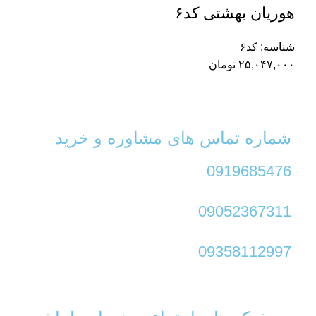
هوریان بهشتی کد۶
شناسه:
کد۶
۲۵,۰۴۷,۰۰۰
تومان
شماره تماس های مشاوره و خرید
0919685476
09052367311
09358112997