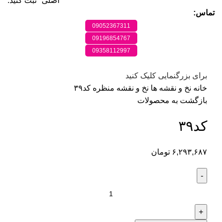
اصلی" ثبت کنید.
تماس:
09052367311
09196854767
09358112997
برای بزرگنمایی کلیک کنید
خانه
نخ و نقشه ها
نخ و نقشه منظره
کد۳۹
بازگشت به محصولات
کد۳۹
۶,۲۹۳,۶۸۷
تومان