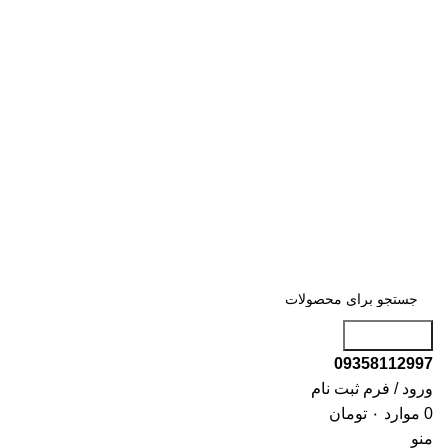
جست و جو
09358112997
ورود / فرم ثبت نام
0
موارد
۰
تومان
منو