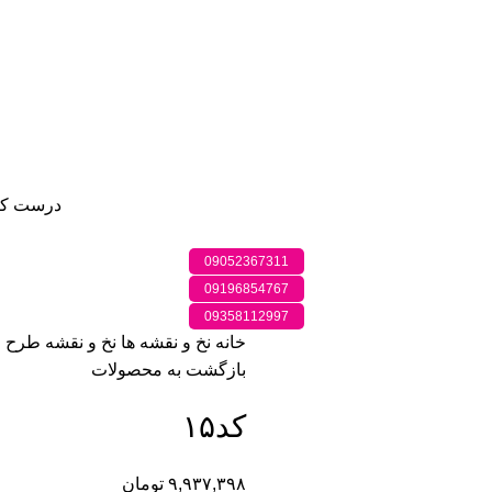
درست کر
09052367311
09196854767
09358112997
خانه
نخ و نقشه ها
نخ و نقشه طرح 
بازگشت به محصولات
کد۱۵
۹,۹۳۷,۳۹۸
تومان