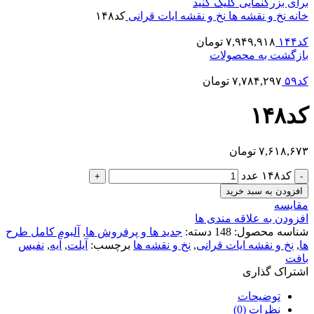
برای بزرگنمایی کلیک کنید
خانه
نخ و نقشه ها
نخ و نقشه ایات قرانی
کد۱۴۸
کد۱۴۴
۷,۹۴۹,۹۱۸
تومان
بازگشت به محصولات
کد۵۹
۷,۷۸۴,۲۹۷
تومان
کد۱۴۸
۷,۶۱۸,۶۷۳
تومان
کد۱۴۸ عدد
افزودن به سبد خرید
مقایسه
افزودن به علاقه مندی ها
شناسه محصول:
148
دسته:
جدید ها و پرفروش ها
,
آلبوم کامل طرح
ها
,
نخ و نقشه ایات قرانی
,
نخ و نقشه ها
برچسب:
آیلت
,
آیه
,
نفیس
بافت
اشتراک گذاری
توضیحات
نظرات (0)