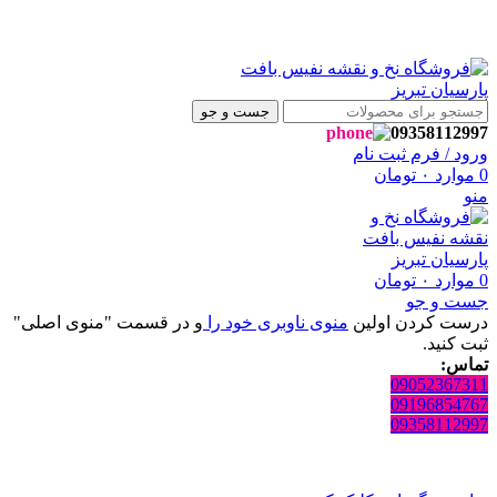
 بافت پارسیان تبریز خوش آمدید🌼
 بافت پارسیان تبریز خوش آمدید🌼
جست و جو
09358112997
ورود / فرم ثبت نام
0
موارد
۰
تومان
منو
0
موارد
۰
تومان
جست و جو
درست کردن اولین
منوی ناوبری خود را
و در قسمت "منوی اصلی"
ثبت کنید.
تماس:
09052367311
09196854767
09358112997