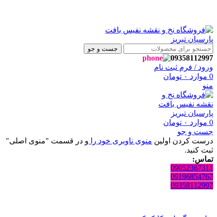
فت پارسیان تبریز خوش آمدید🌼
فت پارسیان تبریز خوش آمدید🌼
جست و جو
09358112997
ورود / فرم ثبت نام
0
موارد
۰
تومان
منو
0
موارد
۰
تومان
جست و جو
درست کردن اولین
منوی ناوبری خود را
و در قسمت "منوی اصلی"
ثبت کنید.
تماس:
09052367311
09196854767
09358112997