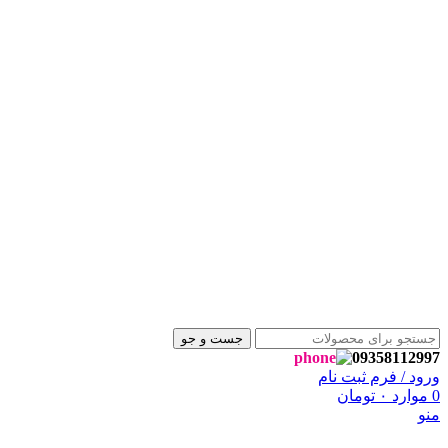
جست و جو
09358112997
ورود / فرم ثبت نام
0
موارد
۰
تومان
منو