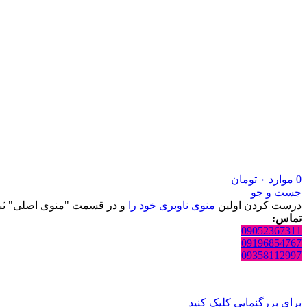
0
موارد
۰
تومان
جست و جو
درست کردن اولین
منوی ناوبری خود را
و در قسمت "منوی اصلی" ثبت
تماس:
09052367311
09196854767
09358112997
برای بزرگنمایی کلیک کنید