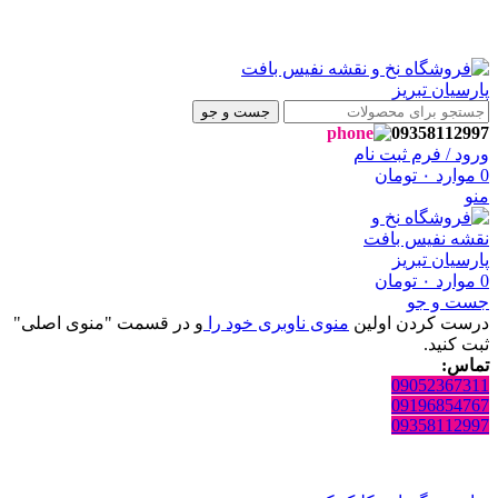
ه فروشگاه نفیس بافت پارسیان تبریز خوش آمدید🌼
ه فروشگاه نفیس بافت پارسیان تبریز خوش آمدید🌼
جست و جو
09358112997
ورود / فرم ثبت نام
0
موارد
۰
تومان
منو
0
موارد
۰
تومان
جست و جو
درست کردن اولین
منوی ناوبری خود را
و در قسمت "منوی اصلی"
ثبت کنید.
تماس:
09052367311
09196854767
09358112997