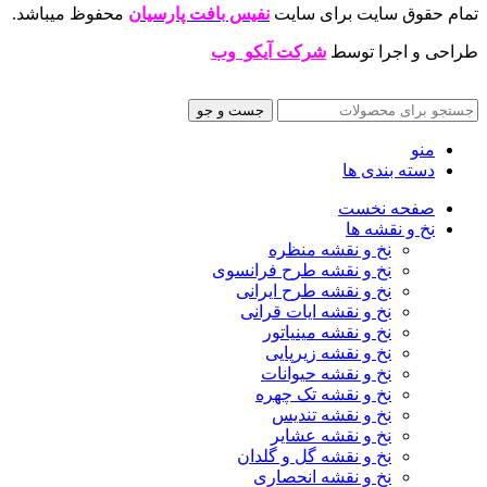
تمام حقوق سایت برای سایت
نفیس بافت پارسیان
محفوظ میباشد.
طراحی و اجرا توسط
شرکت آیکو وب
جست و جو
منو
دسته بندی ها
صفحه نخست
نخ و نقشه ها
نخ و نقشه منظره
نخ و نقشه طرح فرانسوی
نخ و نقشه طرح ایرانی
نخ و نقشه ایات قرانی
نخ و نقشه مینیاتور
نخ و نقشه زیرپایی
نخ و نقشه حیوانات
نخ و نقشه تک چهره
نخ و نقشه تندیس
نخ و نقشه عشایر
نخ و نقشه گل و گلدان
نخ و نقشه انحصاری