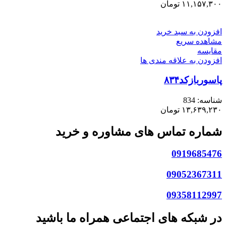
۱۱,۱۵۷,۳۰۰
تومان
افزودن به سبد خرید
مشاهده سریع
مقایسه
افزودن به علاقه مندی ها
پاسوربازکد۸۳۴
شناسه:
834
۱۳,۶۳۹,۲۳۰
تومان
شماره تماس های مشاوره و خرید
0919685476
09052367311
09358112997
در شبکه های اجتماعی همراه ما باشید