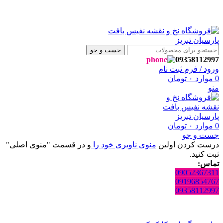
روشگاه نفیس بافت پارسیان تبریز خوش آمدید🌼
روشگاه نفیس بافت پارسیان تبریز خوش آمدید🌼
جست و جو
09358112997
ورود / فرم ثبت نام
0
موارد
۰
تومان
منو
0
موارد
۰
تومان
جست و جو
درست کردن اولین
منوی ناوبری خود را
و در قسمت "منوی اصلی"
ثبت کنید.
تماس:
09052367311
09196854767
09358112997