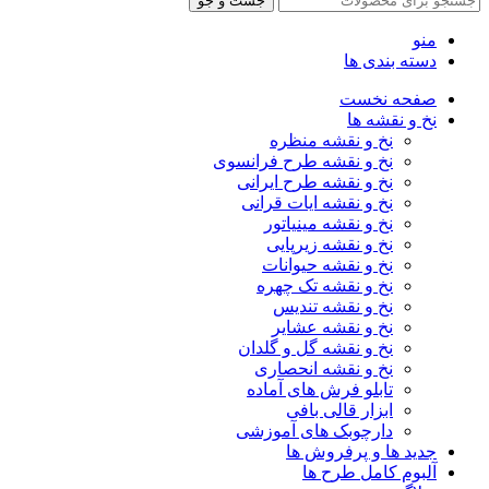
جست و جو
منو
دسته بندی ها
صفحه نخست
نخ و نقشه ها
نخ و نقشه منظره
نخ و نقشه طرح فرانسوی
نخ و نقشه طرح ایرانی
نخ و نقشه ایات قرانی
نخ و نقشه مینیاتور
نخ و نقشه زیرپایی
نخ و نقشه حیوانات
نخ و نقشه تک چهره
نخ و نقشه تندیس
نخ و نقشه عشایر
نخ و نقشه گل و گلدان
نخ و نقشه انحصاری
تابلو فرش های آماده
ابزار قالی بافی
دارچوبک های آموزشی
جدید ها و پرفروش ها
آلبوم کامل طرح ها