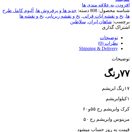
افزودن به علاقه مندی ها
شناسه محصول:
808
دسته:
جدید ها و پرفروش ها
,
آلبوم کامل طرح
ها
,
نخ و نقشه ایات قرانی
,
نخ و نقشه زیرپایی
,
نخ و نقشه ها
برچسب:
شاهان ایران
,
سلاطین
اشتراک گذاری
توضیحات
نظرات (0)
Shipping & Delivery
توضیحات
۷۷رنگ
۱۷رنگ ابریشم
۱کیلوابریشم
کرک وابریشم رج ۵۵و۶۰
مرینوس وابریشم رج ۵۰
قیمت به روز حساب میشود