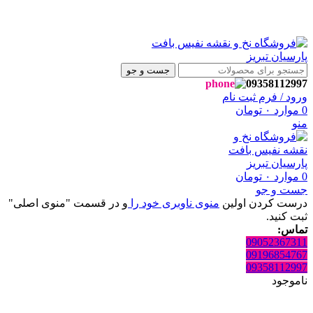
 فروشگاه نفیس بافت پارسیان تبریز خوش آمدید🌼
 فروشگاه نفیس بافت پارسیان تبریز خوش آمدید🌼
جست و جو
09358112997
ورود / فرم ثبت نام
0
موارد
۰
تومان
منو
0
موارد
۰
تومان
جست و جو
درست کردن اولین
منوی ناوبری خود را
و در قسمت "منوی اصلی"
ثبت کنید.
تماس:
09052367311
09196854767
09358112997
ناموجود