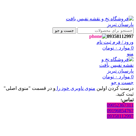
 فروشگاه نفیس بافت پارسیان تبریز خوش آمدید🌼
 فروشگاه نفیس بافت پارسیان تبریز خوش آمدید🌼
جست و جو
09358112997
ورود / فرم ثبت نام
0
موارد
۰
تومان
منو
0
موارد
۰
تومان
جست و جو
درست کردن اولین
منوی ناوبری خود را
و در قسمت "منوی اصلی"
ثبت کنید.
تماس:
09052367311
09196854767
09358112997