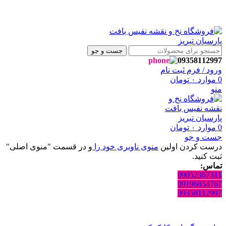
 ، به فروشگاه نفیس بافت پارسیان تبریز خوش آمدید🌼
 ، به فروشگاه نفیس بافت پارسیان تبریز خوش آمدید🌼
جست و جو
09358112997
ورود / فرم ثبت نام
0
موارد
۰
تومان
منو
0
موارد
۰
تومان
جست و جو
درست کردن اولین
منوی ناوبری خود را
و در قسمت "منوی اصلی"
ثبت کنید.
تماس:
09052367311
09196854767
09358112997