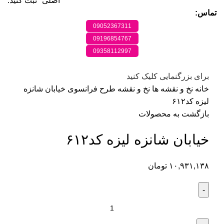
اصلی" ثبت کنید.
تماس:
09052367311
09196854767
09358112997
برای بزرگنمایی کلیک کنید
خانه
نخ و نقشه ها
نخ و نقشه طرح فرانسوی
خیابان شانزه
لیزه کد۶۱۲
بازگشت به محصولات
خیابان شانزه لیزه کد۶۱۲
۱۰,۹۳۱,۱۳۸
تومان