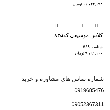
۱۱,۷۴۴,۱۹۸
تومان
کلاس موسیقی کد۸۳۵
شناسه:
835
۹,۷۹۱,۱۰۰
تومان
شماره تماس های مشاوره و خرید
0919685476
09052367311