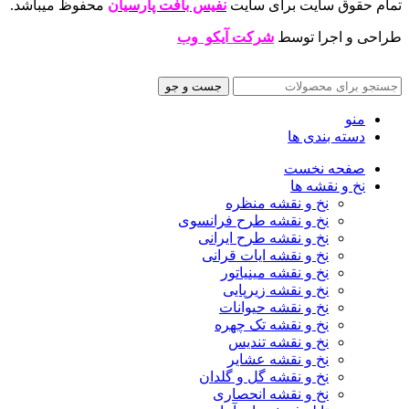
تمام حقوق سایت برای سایت
نفیس بافت پارسیان
محفوظ میباشد.
طراحی و اجرا توسط
شرکت آیکو وب
جست و جو
منو
دسته بندی ها
صفحه نخست
نخ و نقشه ها
نخ و نقشه منظره
نخ و نقشه طرح فرانسوی
نخ و نقشه طرح ایرانی
نخ و نقشه ایات قرانی
نخ و نقشه مینیاتور
نخ و نقشه زیرپایی
نخ و نقشه حیوانات
نخ و نقشه تک چهره
نخ و نقشه تندیس
نخ و نقشه عشایر
نخ و نقشه گل و گلدان
نخ و نقشه انحصاری