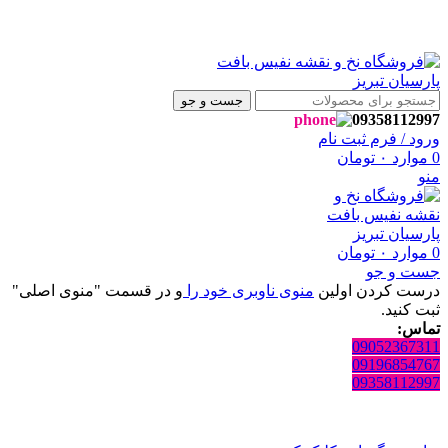
روشگاه نفیس بافت پارسیان تبریز خوش آمدید🌼
روشگاه نفیس بافت پارسیان تبریز خوش آمدید🌼
جست و جو
09358112997
ورود / فرم ثبت نام
0
موارد
۰
تومان
منو
0
موارد
۰
تومان
جست و جو
درست کردن اولین
منوی ناوبری خود را
و در قسمت "منوی اصلی"
ثبت کنید.
تماس:
09052367311
09196854767
09358112997