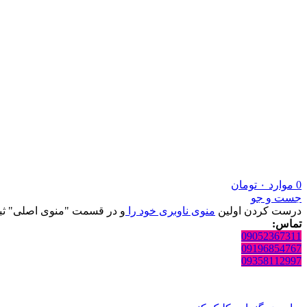
0
موارد
۰
تومان
جست و جو
درست کردن اولین
منوی ناوبری خود را
و در قسمت "منوی اصلی" ثبت
تماس:
09052367311
09196854767
09358112997