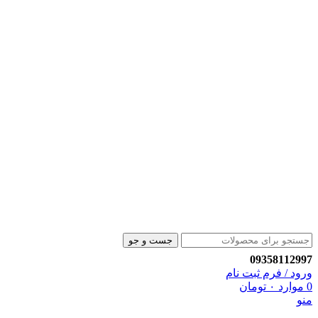
جست و جو
09358112997
ورود / فرم ثبت نام
0
موارد
۰
تومان
منو