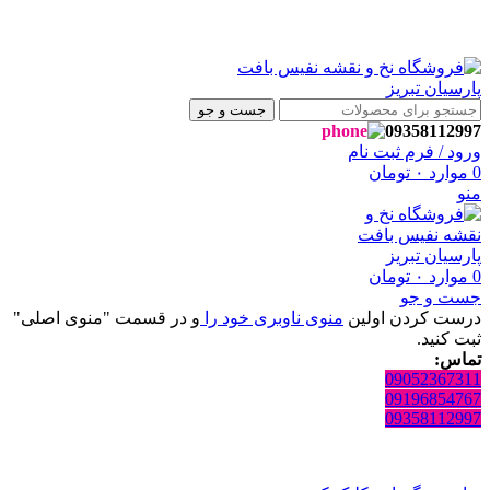
ام ، به فروشگاه نفیس بافت پارسیان تبریز خوش آمدید🌼
ام ، به فروشگاه نفیس بافت پارسیان تبریز خوش آمدید🌼
جست و جو
09358112997
ورود / فرم ثبت نام
0
موارد
۰
تومان
منو
0
موارد
۰
تومان
جست و جو
درست کردن اولین
منوی ناوبری خود را
و در قسمت "منوی اصلی"
ثبت کنید.
تماس:
09052367311
09196854767
09358112997