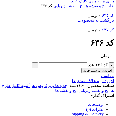
برای بزرگنمایی کلیک کنید
خانه
نخ و نقشه ها
نخ و نقشه زیرپایی
کد ۶۳۶
کد ۶۳۵
۰
تومان
بازگشت به محصولات
کد ۶۳۷
۰
تومان
کد ۶۳۶
۰
تومان
کد ۶۳۶ عدد
افزودن به سبد خرید
مقایسه
افزودن به علاقه مندی ها
شناسه محصول:
636
دسته:
جدید ها و پرفروش ها
,
آلبوم کامل طرح
ها
,
نخ و نقشه زیرپایی
,
نخ و نقشه ها
اشتراک گذاری
توضیحات
نظرات (0)
Shipping & Delivery