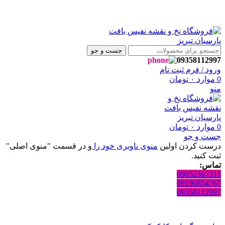
به فروشگاه نفیس بافت پارسیان تبریز خوش آمدید🌼
به فروشگاه نفیس بافت پارسیان تبریز خوش آمدید🌼
جست و جو
09358112997
ورود / فرم ثبت نام
0
موارد
۰
تومان
منو
0
موارد
۰
تومان
جست و جو
درست کردن اولین
منوی ناوبری خود را
و در قسمت "منوی اصلی"
ثبت کنید.
تماس:
09052367311
09196854767
09358112997