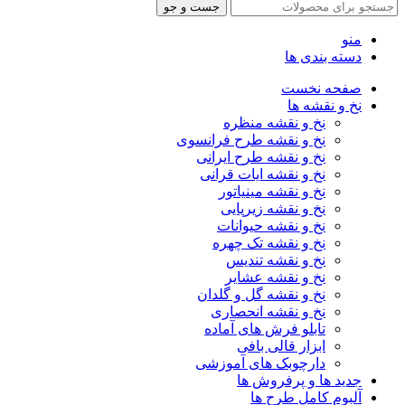
جست و جو
منو
دسته بندی ها
صفحه نخست
نخ و نقشه ها
نخ و نقشه منظره
نخ و نقشه طرح فرانسوی
نخ و نقشه طرح ایرانی
نخ و نقشه ایات قرانی
نخ و نقشه مینیاتور
نخ و نقشه زیرپایی
نخ و نقشه حیوانات
نخ و نقشه تک چهره
نخ و نقشه تندیس
نخ و نقشه عشایر
نخ و نقشه گل و گلدان
نخ و نقشه انحصاری
تابلو فرش های آماده
ابزار قالی بافی
دارچوبک های آموزشی
جدید ها و پرفروش ها
آلبوم کامل طرح ها