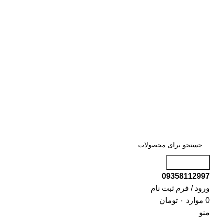
جست و جو
09358112997
ورود / فرم ثبت نام
0
موارد
۰
تومان
منو