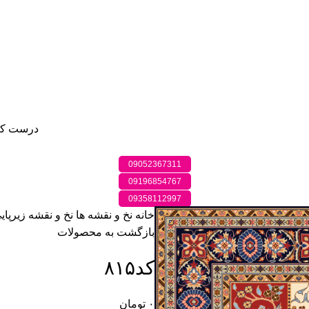
درست کر
09052367311
09196854767
09358112997
خانه
نخ و نقشه ها
نخ و نقشه زیرپای
بازگشت به محصولات
کد۸۱۵
۰
تومان