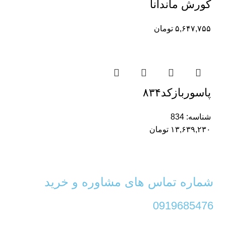
کورش ماندانا
۵,۶۴۷,۷۵۵
تومان
پاسوربازکد۸۳۴
شناسه:
834
۱۳,۶۳۹,۲۳۰
تومان
شماره تماس های مشاوره و خرید
0919685476