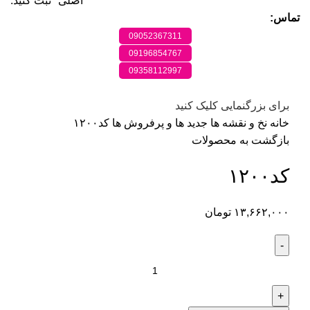
اصلی" ثبت کنید.
تماس:
09052367311
09196854767
09358112997
برای بزرگنمایی کلیک کنید
خانه
نخ و نقشه ها
جدید ها و پرفروش ها
کد۱۲۰۰
بازگشت به محصولات
کد۱۲۰۰
۱۳,۶۶۲,۰۰۰
تومان