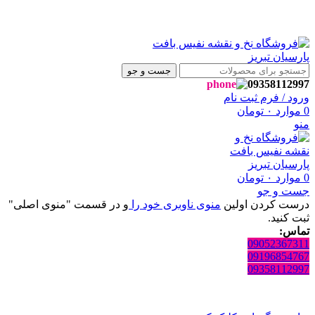
وشگاه نفیس بافت پارسیان تبریز خوش آمدید🌼
وشگاه نفیس بافت پارسیان تبریز خوش آمدید🌼
جست و جو
09358112997
ورود / فرم ثبت نام
0
موارد
۰
تومان
منو
0
موارد
۰
تومان
جست و جو
درست کردن اولین
منوی ناوبری خود را
و در قسمت "منوی اصلی"
ثبت کنید.
تماس:
09052367311
09196854767
09358112997