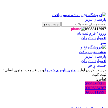
 به فروشگاه نفیس بافت پارسیان تبریز خوش آمدید🌼
 به فروشگاه نفیس بافت پارسیان تبریز خوش آمدید🌼
جست و جو
09358112997
ورود / فرم ثبت نام
0
موارد
۰
تومان
منو
0
موارد
۰
تومان
جست و جو
درست کردن اولین
منوی ناوبری خود را
و در قسمت "منوی اصلی"
ثبت کنید.
تماس:
09052367311
09196854767
09358112997