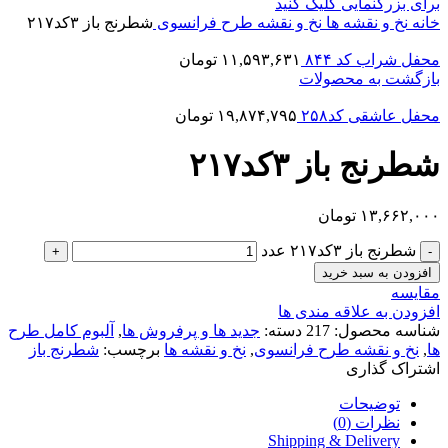
برای بزرگنمایی کلیک کنید
خانه
نخ و نقشه ها
نخ و نقشه طرح فرانسوی
شطرنج باز ۳کد۲۱۷
محفل شراب کد ۸۴۴
۱۱,۵۹۳,۶۳۱
تومان
بازگشت به محصولات
محفل عاشقی کد۲۵۸
۱۹,۸۷۴,۷۹۵
تومان
شطرنج باز ۳کد۲۱۷
۱۳,۶۶۲,۰۰۰
تومان
شطرنج باز ۳کد۲۱۷ عدد
افزودن به سبد خرید
مقایسه
افزودن به علاقه مندی ها
شناسه محصول:
217
دسته:
جدید ها و پرفروش ها
,
آلبوم کامل طرح
ها
,
نخ و نقشه طرح فرانسوی
,
نخ و نقشه ها
برچسب:
شطرنج باز
اشتراک گذاری
توضیحات
نظرات (0)
Shipping & Delivery