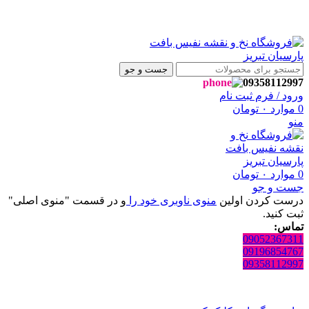
، به فروشگاه نفیس بافت پارسیان تبریز خوش آمدید🌼
، به فروشگاه نفیس بافت پارسیان تبریز خوش آمدید🌼
جست و جو
09358112997
ورود / فرم ثبت نام
0
موارد
۰
تومان
منو
0
موارد
۰
تومان
جست و جو
درست کردن اولین
منوی ناوبری خود را
و در قسمت "منوی اصلی"
ثبت کنید.
تماس:
09052367311
09196854767
09358112997