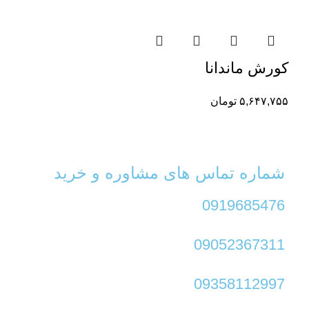
کورش ماندانا
۵,۶۴۷,۷۵۵
تومان
شماره تماس های مشاوره و خرید
0919685476
09052367311
09358112997