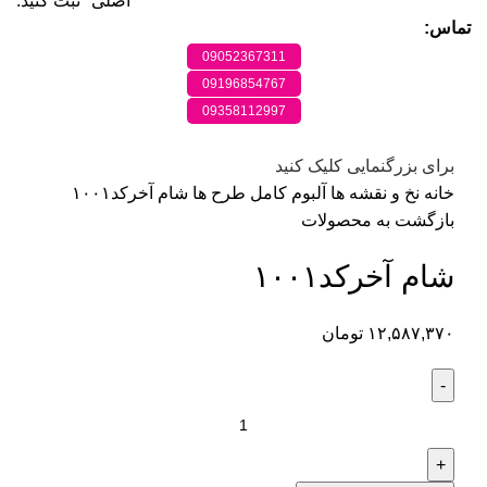
اصلی" ثبت کنید.
تماس:
09052367311
09196854767
09358112997
برای بزرگنمایی کلیک کنید
خانه
نخ و نقشه ها
آلبوم کامل طرح ها
شام آخرکد۱۰۰۱
بازگشت به محصولات
شام آخرکد۱۰۰۱
۱۲,۵۸۷,۳۷۰
تومان