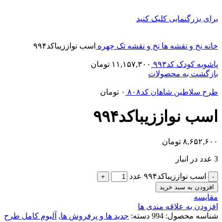
برای بزرگنمایی کلیک کنید
خانه
نخ و نقشه ها
نخ و نقشه تک چهره
اسب نواززیباکد۹۹۴
پاشویه کودک کد۹۹۳
۱۱,۱۵۷,۳۰۰
تومان
بازگشت به محصولات
طرح سلاطین شاهان کد۸۰۸
۰
تومان
اسب نواززیباکد۹۹۴
۸,۶۵۲,۶۰۰
تومان
3 عدد در انبار
اسب نواززیباکد۹۹۴ عدد
افزودن به سبد خرید
مقایسه
افزودن به علاقه مندی ها
شناسه محصول:
994
دسته:
جدید ها و پرفروش ها
,
آلبوم کامل طرح