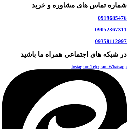
شماره تماس های مشاوره و خرید
0919685476
09052367311
09358112997
در شبکه های اجتماعی همراه ما باشید
Instagram
Telegram
Whatsapp