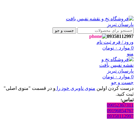
ه فروشگاه نفیس بافت پارسیان تبریز خوش آمدید🌼
ه فروشگاه نفیس بافت پارسیان تبریز خوش آمدید🌼
جست و جو
09358112997
ورود / فرم ثبت نام
0
موارد
۰
تومان
منو
0
موارد
۰
تومان
جست و جو
درست کردن اولین
منوی ناوبری خود را
و در قسمت "منوی اصلی"
ثبت کنید.
تماس:
09052367311
09196854767
09358112997