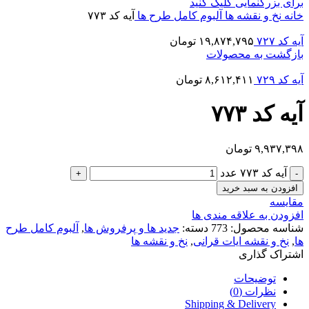
برای بزرگنمایی کلیک کنید
خانه
نخ و نقشه ها
آلبوم کامل طرح ها
آیه کد ۷۷۳
آیه کد ۷۲۷
۱۹,۸۷۴,۷۹۵
تومان
بازگشت به محصولات
آیه کد ۷۲۹
۸,۶۱۲,۴۱۱
تومان
آیه کد ۷۷۳
۹,۹۳۷,۳۹۸
تومان
آیه کد ۷۷۳ عدد
افزودن به سبد خرید
مقایسه
افزودن به علاقه مندی ها
شناسه محصول:
773
دسته:
جدید ها و پرفروش ها
,
آلبوم کامل طرح
ها
,
نخ و نقشه ایات قرانی
,
نخ و نقشه ها
اشتراک گذاری
توضیحات
نظرات (0)
Shipping & Delivery