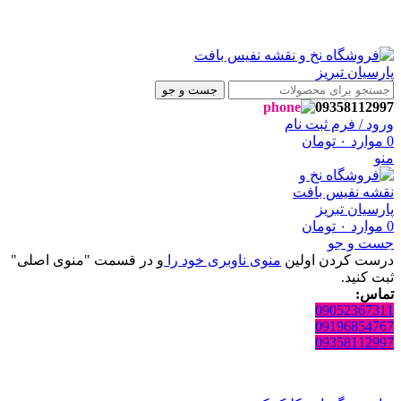
وشگاه نفیس بافت پارسیان تبریز خوش آمدید🌼
وشگاه نفیس بافت پارسیان تبریز خوش آمدید🌼
جست و جو
09358112997
ورود / فرم ثبت نام
0
موارد
۰
تومان
منو
0
موارد
۰
تومان
جست و جو
درست کردن اولین
منوی ناوبری خود را
و در قسمت "منوی اصلی"
ثبت کنید.
تماس:
09052367311
09196854767
09358112997