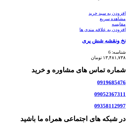
افزودن به سبد خرید
مشاهده سریع
مقایسه
افزودن به علاقه مندی ها
نخ ونقشه شش پری
شناسه:
6
۱۳,۴۸۱,۷۳۸
تومان
شماره تماس های مشاوره و خرید
0919685476
09052367311
09358112997
در شبکه های اجتماعی همراه ما باشید