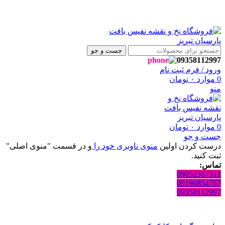
ه فروشگاه نفیس بافت پارسیان تبریز خوش آمدید🌼
ه فروشگاه نفیس بافت پارسیان تبریز خوش آمدید🌼
جست و جو
09358112997
ورود / فرم ثبت نام
0
موارد
۰
تومان
منو
0
موارد
۰
تومان
جست و جو
درست کردن اولین
منوی ناوبری خود را
و در قسمت "منوی اصلی"
ثبت کنید.
تماس:
09052367311
09196854767
09358112997