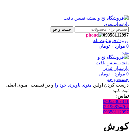
با سلام ، به فروشگاه نفیس بافت پارسیان تبریز خوش آمدید
با سلام ، به فروشگاه نفیس بافت پارسیان تبریز خوش آمدید
جست و جو
09358112997
ورود / فرم ثبت نام
تومان
۰
موارد
0
منو
تومان
۰
موارد
0
جست و جو
و در قسمت "منوی اصلی"
منوی ناوبری خود را
درست کردن اولین
ثبت کنید.
تماس:
09052367311
09196854767
09358112997
کورش