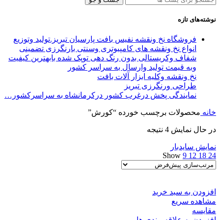
نوشته‌های تازه
فروشگاه نخ ونقشه نفیس بافت پارسیان تبریز.تولید وتوزیع
انواع نخ ونقشه های کامپیوتری وسنتی بارنگرزی تضمینی
شفاف وکریستالی بدون رنگ دهی توپک شده بابهترین کیفیت
وبه قیمت تولید وارسال به سراسر کشور
نخ ونقشه وکلیه ابزار آلات بافت
طراحی ورنگرزی تبریز
نمایندگی پخش درغرب کشور درکرمانشاه به سراسرکشور…
خانه
محصولات برچسب خورده “کورش”
در حال نمایش 4 نتیجه
نمایش سایدبار
Show
9
12
18
24
افزودن به سبد خرید
مشاهده سریع
مقایسه
افزودن به علاقه مندی ها