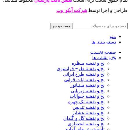
تمام حقوق سایت برای سایت
نفیس بافت پارسیان
محفوظ میباشد.
طراحی و اجرا توسط
شرکت آیکو وب
جست و جو
منو
دسته بندی ها
صفحه نخست
نخ و نقشه ها
نخ و نقشه منظره
نخ و نقشه طرح فرانسوی
نخ و نقشه طرح ایرانی
نخ و نقشه ایات قرانی
نخ و نقشه مینیاتور
نخ و نقشه زیرپایی
نخ و نقشه حیوانات
نخ و نقشه تک چهره
نخ و نقشه تندیس
نخ و نقشه عشایر
نخ و نقشه گل و گلدان
نخ و نقشه انحصاری
تابلو فرش های آماده