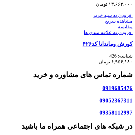
۱۳,۶۶۲,۰۰۰
تومان
افزودن به سبد خرید
مشاهده سریع
مقایسه
افزودن به علاقه مندی ها
کورش وماندانا کد۴۲۶
شناسه:
426
۶,۹۵۶,۱۸۰
تومان
شماره تماس های مشاوره و خرید
0919685476
09052367311
09358112997
در شبکه های اجتماعی همراه ما باشید