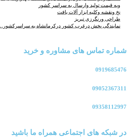
وبه قیمت تولید وارسال به سراسر کشور
نخ ونقشه وکلیه ابزار آلات بافت
طراحی ورنگرزی تبریز
نمایندگی پخش درغرب کشور درکرمانشاه به سراسرکشور…
شماره تماس های مشاوره و خرید
0919685476
09052367311
09358112997
در شبکه های اجتماعی همراه ما باشید