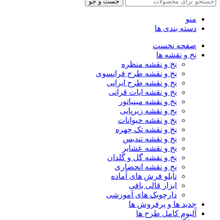
جست و جو
منو
دسته بندی ها
صفحه نخست
نخ و نقشه ها
نخ و نقشه منظره
نخ و نقشه طرح فرانسوی
نخ و نقشه طرح ایرانی
نخ و نقشه ایات قرانی
نخ و نقشه مینیاتور
نخ و نقشه زیرپایی
نخ و نقشه حیوانات
نخ و نقشه تک چهره
نخ و نقشه تندیس
نخ و نقشه عشایر
نخ و نقشه گل و گلدان
نخ و نقشه انحصاری
تابلو فرش های آماده
ابزار قالی بافی
دارچوبک های آموزشی
جدید ها و پرفروش ها
آلبوم کامل طرح ها