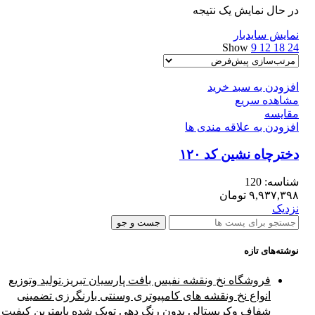
در حال نمایش یک نتیجه
نمایش سایدبار
Show
9
12
18
24
افزودن به سبد خرید
مشاهده سریع
مقایسه
افزودن به علاقه مندی ها
دخترچاه نشین کد ۱۲۰
شناسه:
120
۹,۹۳۷,۳۹۸
تومان
نزدیک
جست و جو
نوشته‌های تازه
فروشگاه نخ ونقشه نفیس بافت پارسیان تبریز.تولید وتوزیع
انواع نخ ونقشه های کامپیوتری وسنتی بارنگرزی تضمینی
شفاف وکریستالی بدون رنگ دهی توپک شده بابهترین کیفیت